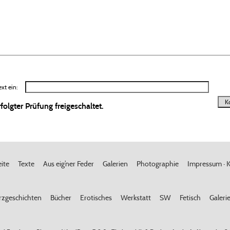
xt ein:
lgter Prüfung freigeschaltet.
eite
Texte
Aus eig’ner Feder
Galerien
Photographie
Impressum · K
rzgeschichten
Bücher
Erotisches
Werkstatt
SW
Fetisch
Galeri