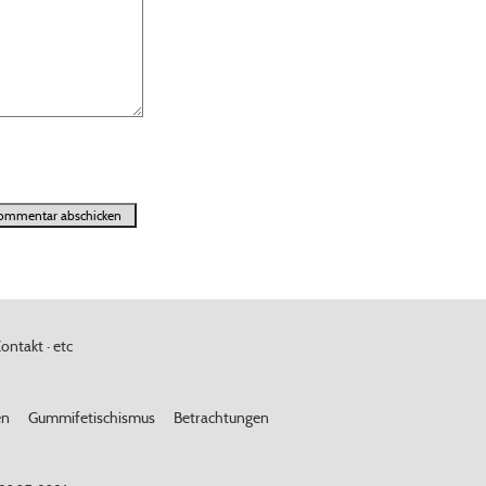
ontakt · etc
en
Gummifetischismus
Betrachtungen