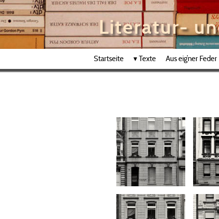
Literatur- u
Startseite
▾
Texte
Aus eig’ner Feder