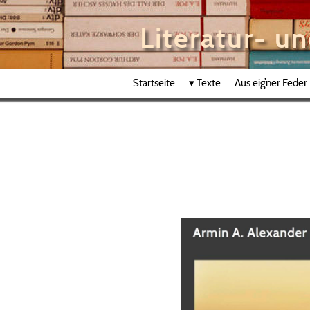
Literatur- u
Startseite
▾
Texte
Aus eig’ner Feder
«
Neue Galerie »Fassaden«